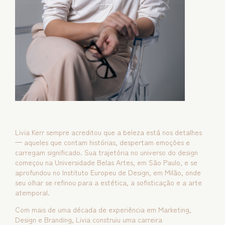
Livia Kerr sempre acreditou que a beleza está nos detalhes
— aqueles que contam histórias, despertam emoções e
carregam significado. Sua trajetória no universo do design
começou na Universidade Belas Artes, em São Paulo, e se
aprofundou no Instituto Europeu de Design, em Milão, onde
seu olhar se refinou para a estética, a sofisticação e a arte
atemporal.
Com mais de uma década de experiência em Marketing,
Design e Branding, Livia construiu uma carreira