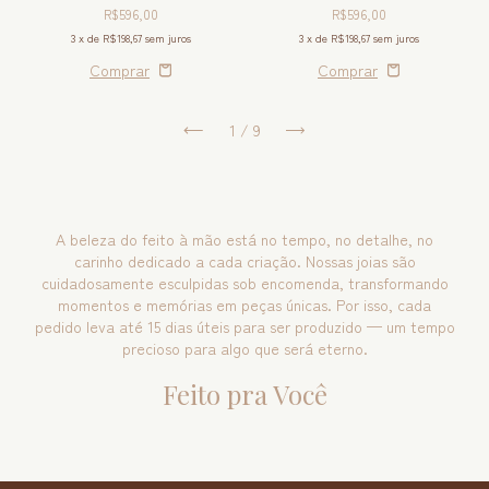
R$596,00
R$596,00
3
x de
R$198,67
sem juros
3
x de
R$198,67
sem juros
1
/
9
A beleza do feito à mão está no tempo, no detalhe, no
carinho dedicado a cada criação. Nossas joias são
cuidadosamente esculpidas sob encomenda, transformando
momentos e memórias em peças únicas. Por isso, cada
pedido leva até 15 dias úteis para ser produzido — um tempo
precioso para algo que será eterno.
Feito pra Você