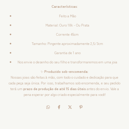
Características
:
Feito a Mão
Material: Ouro 18k - Ou Prata
Corrente 45cm
Tamanho: Pingente aproximadamente 2,5/3cm
Garantia de 1 ano
Nos envie o desenho do seu filho e transformaremos em uma joia
✨
Produzido sob-encomenda:
Nossas joias são feitas à mão, com todo o cuidado e dedicação para que
cada peça seja única. Por isso, trabalhamos sob encomenda, e seu pedido
terá um
prazo de produção de até 15 dias úteis
antes do envio. Vale a
pena esperar por algo criado especialmente para você!