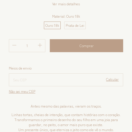
Ver mais detalhes
Material:
Ouro 18k
Ouro 18k
Prata de Lei
Alterar CEP
Entregas para o CEP:
Meios de envio
Calcular
Não sei meu CEP
Antes mesmo das palavras, vieram os traços.
Linhas tortas, cheias de intenção, que contam histórias com o coração.
Transformamos o primeiro desenho do seu filho em uma joia para
guardar, no peito, o amor mais puro que existe.
Um presente único, que eterniza o jeito como ele vê o mundo.