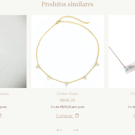
Produtos similares
iciais
Choker Gotas
Co
R$640,00
juros
3
x de
R$213,33
sem juros
3
x 
Comprar