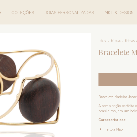
O
COLEÇÕES
JOIAS PERSONALIZADAS
MKT & DESIGN
Início
.
Brincos
.
Brincos 
Bracelete M
Bracelete Madeira Jaca
A combinação perfeita d
brasileiros, em um belo
Características
:
Feito a Mão