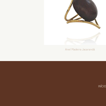
Anel Madeira Jacarandá
INÍCIO