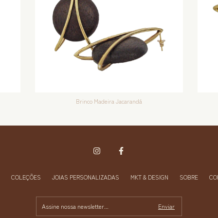
Brinco Madeira Jacarandá
COLEÇÕES
JOIAS PERSONALIZADAS
MKT & DESIGN
SOBRE
CO