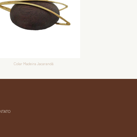
Colar Madeira Jacarandá
NTATO