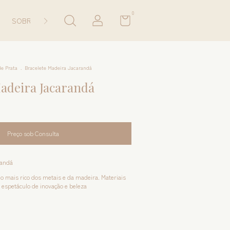
0
SOBRE
CONTATO
de Prata
.
Bracelete Madeira Jacarandá
adeira Jacarandá
randá
o mais rico dos metais e da madeira. Materiais
 espetáculo de inovação e beleza