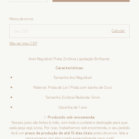
Alterar CEP
Entregas para o CEP:
Meios de envio
Calcular
Não sei meu CEP
Anel Regulável Prata Zircônia Lapidação Brilhante.
Características
:
Tamanho Aro Regulável
Material: Prata de Lei | Prata com banho de Ouro
Tamanho Zircônia Redonda: 5mm
Garantia de 1 ano
✨
Produzido sob-encomenda:
Nossas joias são feitas à mão, com todo o cuidado e dedicação para que
cada peça seja única. Por isso, trabalhamos sob encomenda, e seu pedido
terá um
prazo de produção de até 15 dias úteis
antes do envio. Vale a
pena esperar por algo criado especialmente para você!